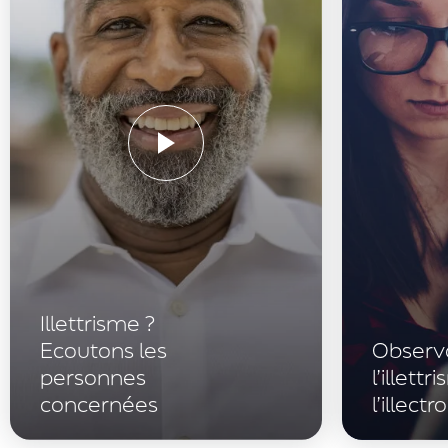
Illettrisme ?
Ecoutons les
Observ
personnes
l’illett
concernées
l’illect