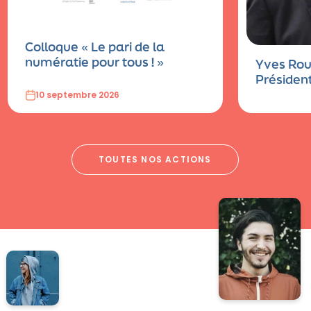
Colloque « Le pari de la
numératie pour tous ! »
Yves Rou
Président
10 septembre 2026
TOUTES NOS ACTIONS