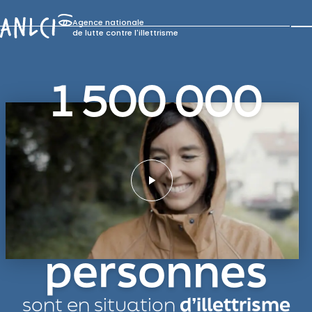
Skip
to
Agence nationale
content
de lutte contre l'illettrisme
1 500 000
personnes
sont en situation
d’illettrisme