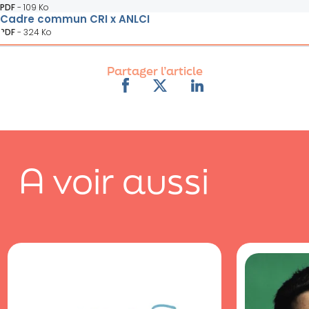
PDF
-
109 Ko
Cadre commun CRI x ANLCI
PDF
-
324 Ko
Partager l’article
A voir aussi