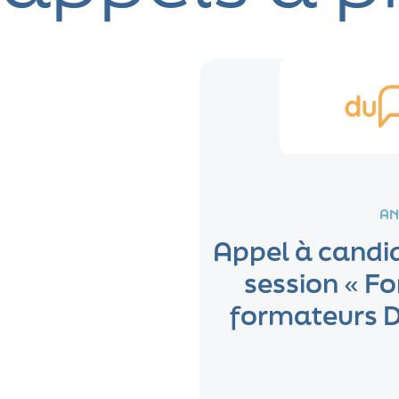
AN
Appel à candid
session « F
formateurs D