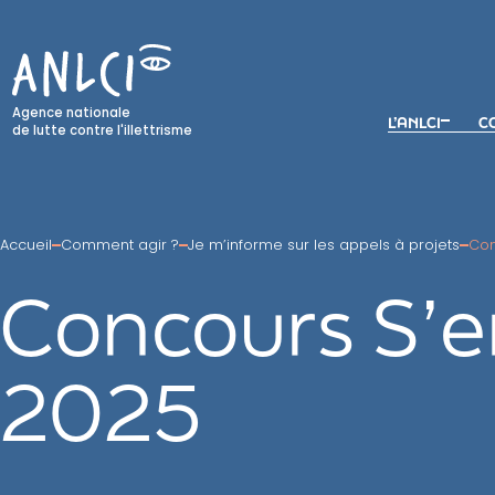
Skip
to
content
Agence nationale
L’ANLCI
CO
de lutte contre l'illettrisme
Accueil
Comment agir ?
Je m’informe sur les appels à projets
Con
Concours S’e
2025