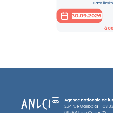
Date limit
30.09.2026
à 0
Agence nationale de lutt
264 rue Garibaldi – CS 3
69488 Lyon Cedex 03