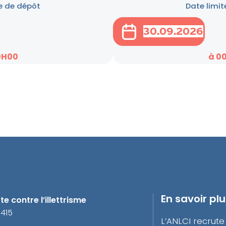
e de dépôt
Date limit
30.09.2026
0H00
à 0
En savoir pl
e contre l’illettrisme
3415
L’ANLCI recrute