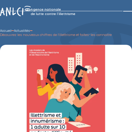
Skip
to
Agence nationale
content
de lutte contre l'illettrisme
Accueil
Actualités
Découvrez les nouveaux chiffres de l’illettrisme et faites-les connaitre