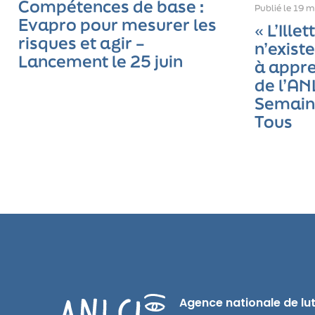
Compétences de base :
Publié le
19 m
Evapro pour mesurer les
« L’Ille
risques et agir –
n’exist
Lancement le 25 juin
à appre
de l’AN
Semaine
Tous
Agence nationale de lutt