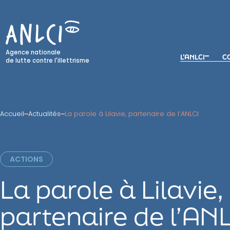
Skip
to
content
Agence nationale
L’ANLCI
CO
de lutte contre l'illettrisme
Accueil
Actualités
La parole à Lilavie, partenaire de l’ANLCI
ACTIONS
La parole à Lilavie,
partenaire de l’AN