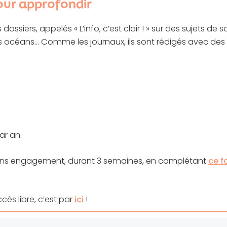
our approfondir
ossiers, appelés « L’info, c’est clair ! » sur des sujets de s
, les océans… Comme les journaux, ils sont rédigés avec des 
ar an.
 sans engagement, durant 3 semaines, en complétant
ce f
ccès libre, c’est par
ici
!