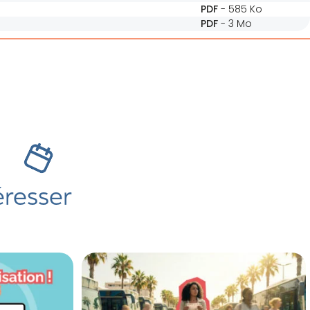
PDF
-
585 Ko
PDF
-
3 Mo
s
éresser