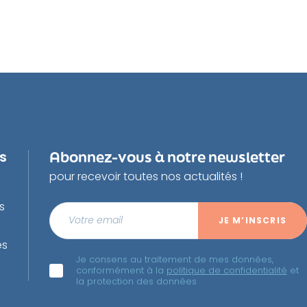
us
Abonnez-vous à notre newsletter
pour recevoir toutes nos actualités !
s
es
Je consens au traitement de mes données,
conformément à la
politique de confidentialité
et
la protection des données