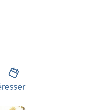
s
éresser