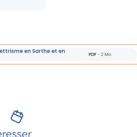
lettrisme en Sarthe et en
PDF
-
2 Mo
s
éresser