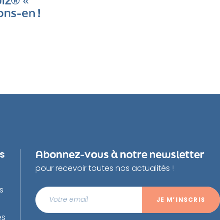
iz® «
ons-en !
us
Abonnez-vous à notre newsletter
pour recevoir toutes nos actualités !
s
es