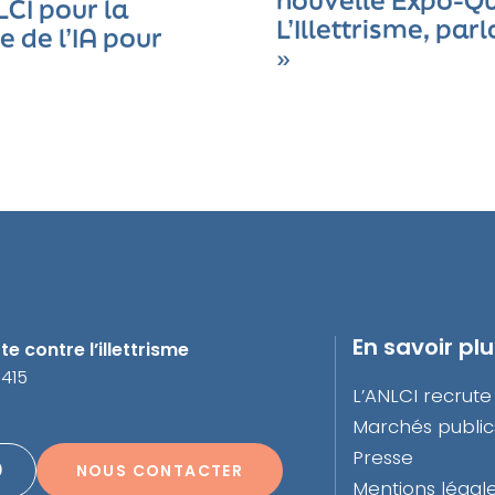
nouvelle Expo-Qu
LCI pour la
L’Illettrisme, parl
 de l’IA pour
»
En savoir pl
e contre l’illettrisme
3415
L’ANLCI recrute
Marchés public
Presse
0
NOUS CONTACTER
Mentions légal