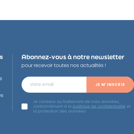
us
Abonnez-vous à notre newsletter
pour recevoir toutes nos actualités !
s
es
Je consens au traitement de mes données,
conformément à la
politique de confidentialité
et
la protection des données