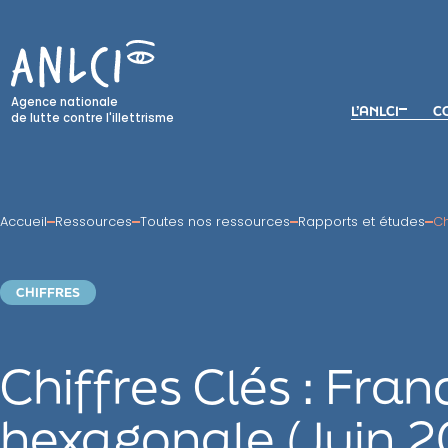
Skip
to
content
Agence nationale
L’ANLCI
CO
de lutte contre l'illettrisme
Accueil
Ressources
Toutes nos ressources
Rapports et études
Ch
CHIFFRES
Chiffres Clés : Fran
hexagonale (Juin 2