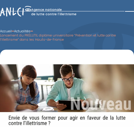
Skip
to
Agence nationale
content
de lutte contre l'illettrisme
Accueil
Actualités
Lancement du PRÉLUTIL diplôme universitaire “Prévention et lutte contre
l’illettrisme” dans les Hauts-de-France